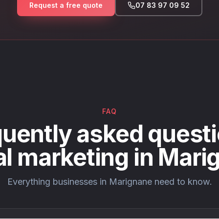
Request a free quote
07 83 97 09 52
FAQ
uently asked questi
al marketing in Mar
Everything businesses in Marignane need to know.