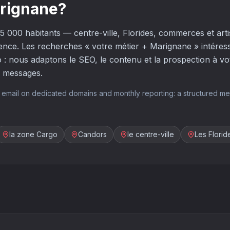
arignane?
 000 habitants — centre-ville, Florides, commerces et arti
ence. Les recherches « votre métier + Marignane » intéres
o : nous adaptons le SEO, le contenu et la prospection à v
s messages.
email on dedicated domains and monthly reporting: a structured me
la zone Cargo
Candors
le centre-ville
Les Florid