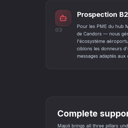
Prospection B2
Pour les PME du hub Ma
03
de Candors — nous génér
l'écosystème aéroportu
ciblons les donneurs d'
messages adaptés aux cy
Complete support
Majoli brings all three pillars 