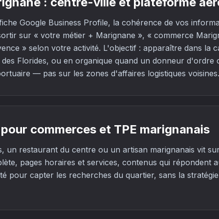
ignane : centre-ville et plateforme aé
iche Google Business Profile, la cohérence de vos informa
sortir sur « votre métier + Marignane », « commerce Marig
nce » selon votre activité. L'objectif : apparaître dans la c
et des Florides, ou en organique quand un donneur d'ordre 
ortuaire — pas sur les zones d'affaires logistiques voisines
le pour commerces et TPE marignanais
, un restaurant du centre ou un artisan marignanais vit surt
lète, pages horaires et services, contenus qui répondent 
lité pour capter les recherches du quartier, sans la stratég