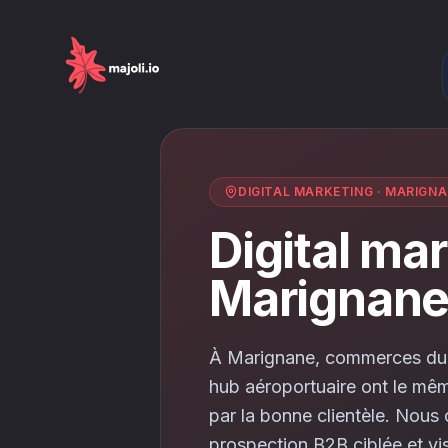
DIGITAL MARKETING
·
MARIGNA
Digital mar
Marignan
À Marignane, commerces du ce
hub aéroportuaire ont le même
par la bonne clientèle. Nous
prospection B2B ciblée et vis