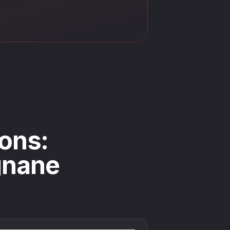
ons:
ignane