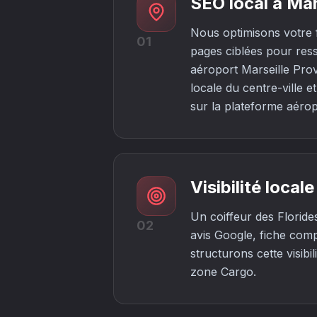
SEO local à Mar
Nous optimisons votre f
01
pages ciblées pour res
aéroport Marseille Prove
locale du centre-ville 
sur la plateforme aérop
Visibilité loca
Un coiffeur des Florides
02
avis Google, fiche comp
structurons cette visibi
zone Cargo.