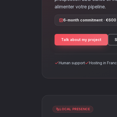
alimenter votre pipeline.
6-month commitment · €600 
Talk about my project
S
Human support
Hosting in Fran
LOCAL PRESENCE