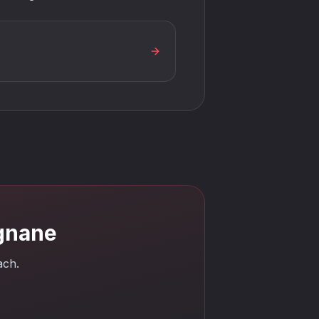
ignane
ach.