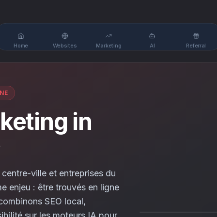
Home
Websites
Marketing
AI
Referral
NE
keting in
e
ntre-ville et entreprises du
 enjeu : être trouvés en ligne
 combinons SEO local,
ibilité sur les moteurs IA pour