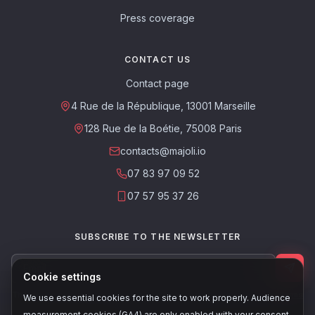
Press coverage
CONTACT US
Contact page
4 Rue de la République, 13001 Marseille
128 Rue de la Boétie, 75008 Paris
contacts@majoli.io
07 83 97 09 52
07 57 95 37 26
SUBSCRIBE TO THE NEWSLETTER
Cookie settings
This site is protected by reCAPTCHA. The Google
Privacy Policy
and
Terms
We use essential cookies for the site to work properly. Audience
of Service
apply.
measurement cookies (GA4) are only enabled with your consent.