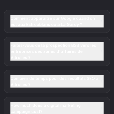
Comment apparaître sur Google quand on
est aux Estroublans ou à La Gardy ?
Faites-vous de la prospection B2B vers les
entreprises des zones d'affaires de
Vitrolles ?
Combien de temps pour des résultats SEO à
Vitrolles ?
How much does a digital marketing
campaign cost?