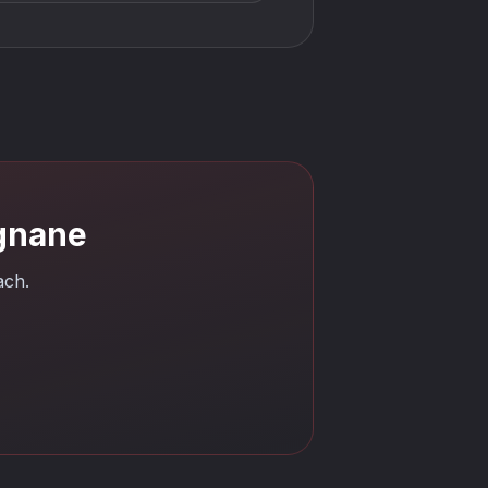
ignane
ach.