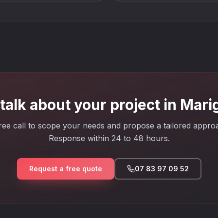
 talk about your project in Mar
ree call to scope your needs and propose a tailored appro
Response within 24 to 48 hours.
Request a free quote
07 83 97 09 52