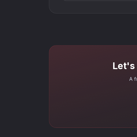
Let's
A f