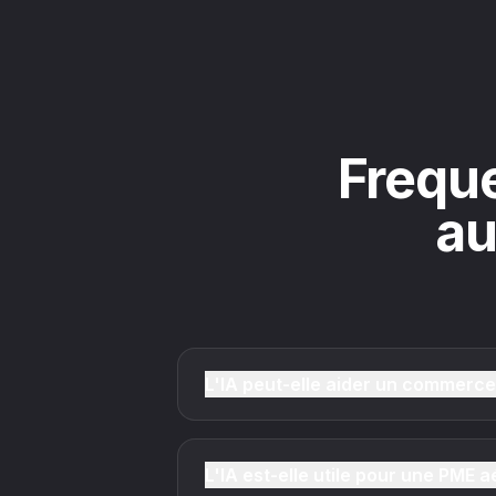
Freque
au
L'IA peut-elle aider un commerce
L'IA est-elle utile pour une PME 