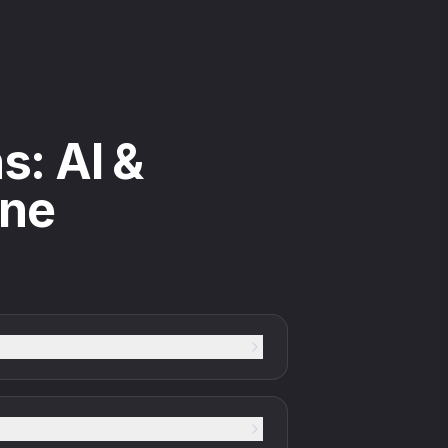
s: AI &
ane