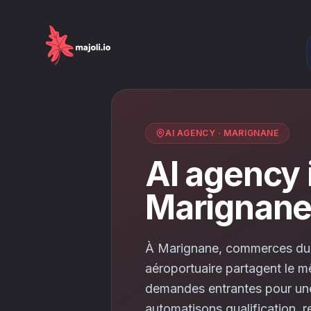
AI AGENCY
·
MARIGNANE
AI agency 
Marignan
À Marignane, commerces du 
aéroportuaire partagent le 
demandes entrantes pour une
automatisons qualification, 