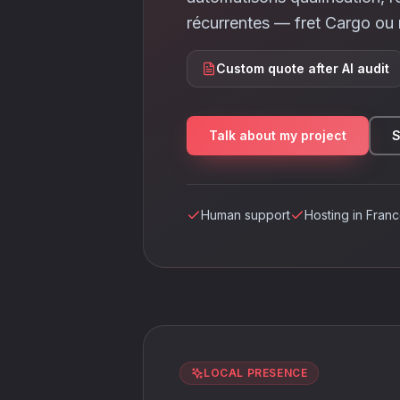
récurrentes — fret Cargo ou 
Custom quote after AI audit
Talk about my project
S
Human support
Hosting in Fran
LOCAL PRESENCE