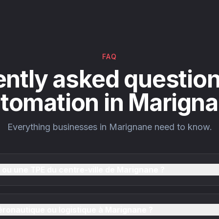
FAQ
ntly asked question
tomation in Marign
Everything businesses in Marignane need to know.
 ou une TPE du centre-ville de Marignane ?
aéronautique ou logistique à Marignane ?