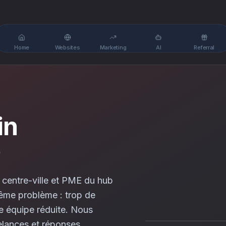
Home
Websites
Marketing
AI
Referral
in
e
centre-ville et PME du hub
même problème : trop de
 équipe réduite. Nous
relances et réponses