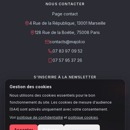
NOUS CONTACTER
Page contact
4 Rue de la République, 13001 Marseille
128 Rue de la Boétie, 75008 Paris
contacts@majoli.io
07 83 97 09 52
07 57 95 37 26
S'INSCRIRE À LA NEWSLETTER
Gestion des cookies
Nous utilisons des cookies essentiels pour le bon
Ce site est protégé par reCAPTCHA. Les
règles de confidentialité
et les
fonctionnement du site. Les cookies de mesure d'audience
conditions d'utilisation
de Google s'appliquent.
(GA4) sont activés uniquement avec votre consentement.
Voir
politique de confidentialité
et
politique cookies
.
© 2026, Majoli - Tous droits réservés
Accepter
Refuser
Personnaliser