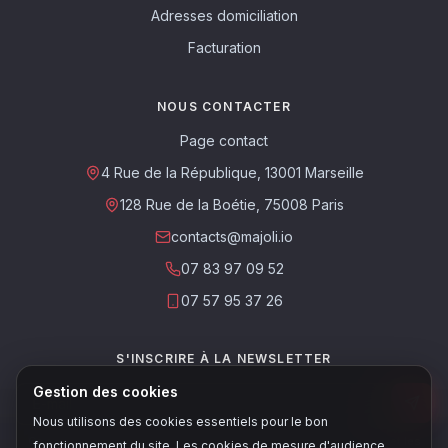
Adresses domiciliation
Facturation
NOUS CONTACTER
Page contact
4 Rue de la République, 13001 Marseille
128 Rue de la Boétie, 75008 Paris
contacts@majoli.io
07 83 97 09 52
07 57 95 37 26
S'INSCRIRE À LA NEWSLETTER
Gestion des cookies
Nous utilisons des cookies essentiels pour le bon
Ce site est protégé par reCAPTCHA. Les
règles de confidentialité
et les
fonctionnement du site. Les cookies de mesure d'audience