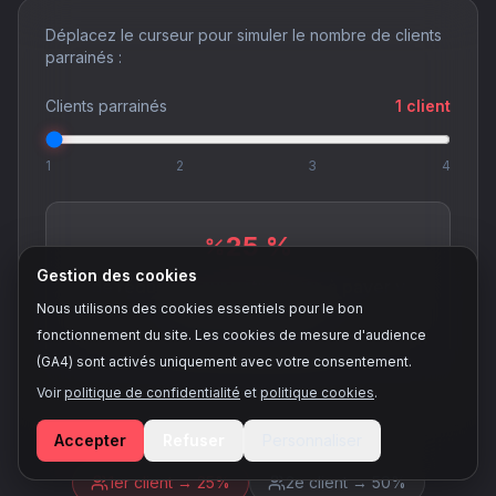
Déplacez le curseur pour simuler le nombre de clients
parrainés :
Clients parrainés
1 client
1
2
3
4
25
%
Gestion des cookies
de réduction sur votre reste à payer y
Nous utilisons des cookies essentiels pour le bon
compris l'abonnement.
fonctionnement du site. Les cookies de mesure d'audience
Pour 1 client parrainé.
(GA4) sont activés uniquement avec votre consentement.
Voir
politique de confidentialité
et
politique cookies
.
Accepter
Refuser
Personnaliser
1er client
→
25
%
2e client
→
50
%