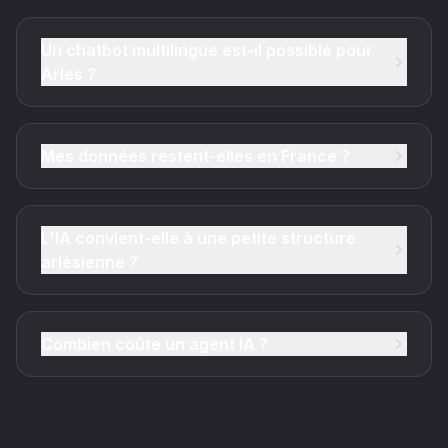
Un chatbot multilingue est-il possible pour
Arles ?
Mes données restent-elles en France ?
L'IA convient-elle à une petite structure
arlésienne ?
Combien coûte un agent IA ?