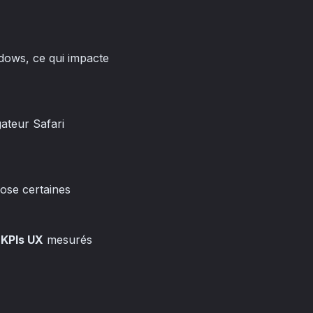
dows, ce qui impacte
ateur Safari
pose certaines
s
KPIs UX
mesurés