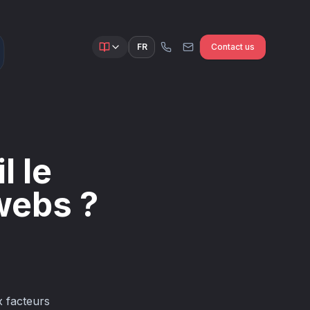
FR
Contact us
l le
webs ?
x facteurs