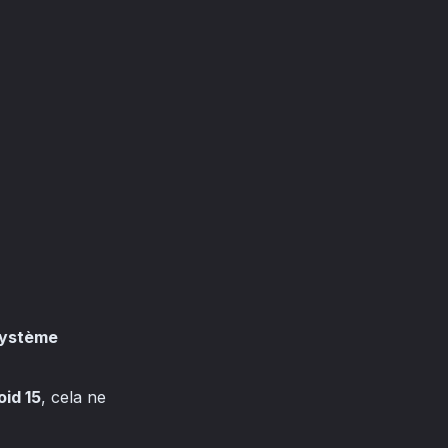
système
id 15
, cela ne