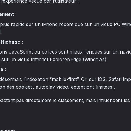
’expérience vécue par l’utilisateur :
gement
:
e plus rapide sur un iPhone récent que sur un vieux PC Win
.
affichage
:
ions JavaScript ou polices sont mieux rendues sur un navig
sur un vieux Internet Explorer/Edge (Windows).
le
:
désormais l’indexation “mobile-first”. Or, sur iOS, Safari im
ion des cookies, autoplay vidéo, extensions limitées).
pactent pas directement le classement, mais influencent le