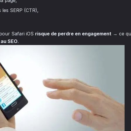
la page,
s les SERP (CTR),
 pour Safari iOS
risque de perdre en engagement
→ ce qu
e au SEO
.