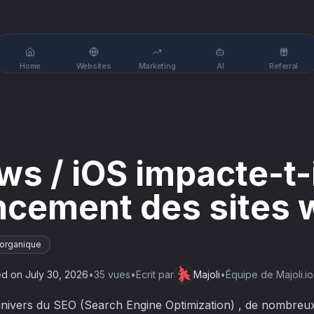
Home
Websites
Marketing
AI
Referral
s / iOS impacte-t-i
ncement des sites 
organique
ed on
July 30, 2026
•
35
vue
s
•
Ecrit par
Majoli
•
Équipe de Majoli.io
univers du SEO (Search Engine Optimization) , de nombreu