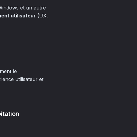
s Windows et un autre
nt utilisateur
(UX,
ement le
ience utilisateur et
itation