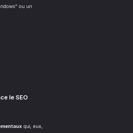
Windows” ou un
ence le SEO
ementaux
qui, eux,