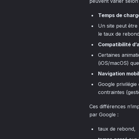
peuvent varier selon l
Temps de char
Un site peut êtr
le taux de rebond
Compatibilité d’
Certaines animat
(iOS/macOS) que 
Navigation mobi
Google privilégie 
contraintes (gest
Ces différences n’im
par Google :
taux de rebond,