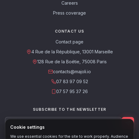
Careers
Press coverage
CONTACT US
Contact page
4 Rue de la République, 13001 Marseille
128 Rue de la Boétie, 75008 Paris
contacts@majoli.io
07 83 97 09 52
07 57 95 37 26
SUBSCRIBE TO THE NEWSLETTER
Cookie settings
This site is protected by reCAPTCHA. The Google
Privacy Policy
and
Terms
We use essential cookies for the site to work properly. Audience