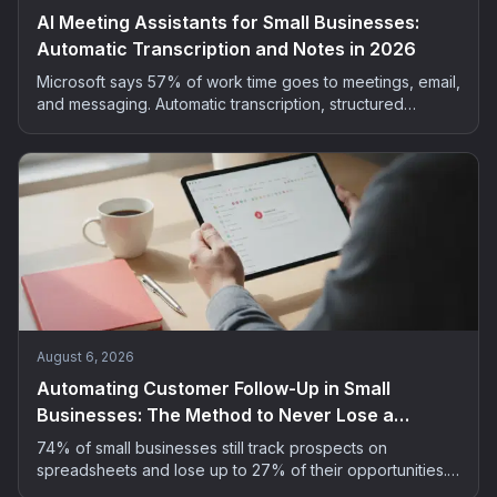
AI Meeting Assistants for Small Businesses:
Automatic Transcription and Notes in 2026
Microsoft says 57% of work time goes to meetings, email,
and messaging. Automatic transcription, structured
summaries, extracted actions: the method and tools to
bring AI into your small business meetings, GDPR-safe.
August 6, 2026
Automating Customer Follow-Up in Small
Businesses: The Method to Never Lose a
Prospect
74% of small businesses still track prospects on
spreadsheets and lose up to 27% of their opportunities.
The 5-step method to automate customer follow-up