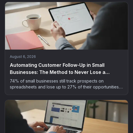
bring AI into your small business meetings, GDPR-safe.
August 6, 2026
Automating Customer Follow-Up in Small
Businesses: The Method to Never Lose a
Prospect
74% of small businesses still track prospects on
spreadsheets and lose up to 27% of their opportunities.
The 5-step method to automate customer follow-up
without spending your evenings on it.