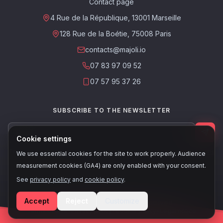
Contact page
4 Rue de la République, 13001 Marseille
128 Rue de la Boétie, 75008 Paris
contacts@majoli.io
07 83 97 09 52
07 57 95 37 26
SUBSCRIBE TO THE NEWSLETTER
Cookie settings
This site is protected by reCAPTCHA. The Google
Privacy Policy
and
Terms
We use essential cookies for the site to work properly. Audience
of Service
apply.
measurement cookies (GA4) are only enabled with your consent.
See
privacy policy
and
cookie policy
.
Accept
Reject
Customize
© 2026, Majoli - All rights reserved
Terms of sale
•
Privacy policy
•
Cookie policy
•
Legal notice