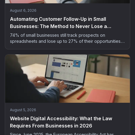
August 6, 2026
Automating Customer Follow-Up in Small
Businesses: The Method to Never Lose a
Prospect
74% of small businesses still track prospects on
spreadsheets and lose up to 27% of their opportunities.
The 5-step method to automate customer follow-up
without spending your evenings on it.
August 5, 2026
Website Digital Accessibility: What the Law
Requires From Businesses in 2026
Since June 2025, the European Accessibility Act has