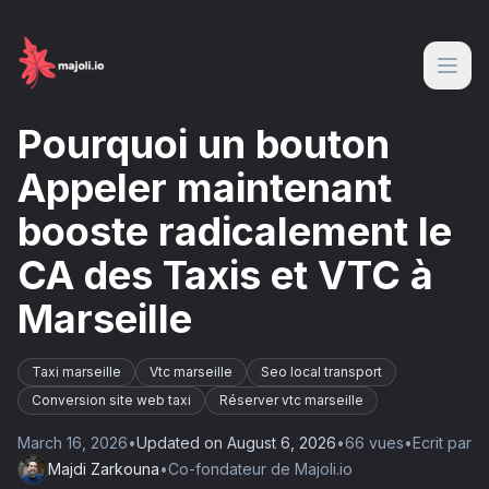
Pourquoi un bouton
Appeler maintenant
booste radicalement le
CA des Taxis et VTC à
Marseille
Taxi marseille
Vtc marseille
Seo local transport
Conversion site web taxi
Réserver vtc marseille
March 16, 2026
•
Updated on
August 6, 2026
•
66
vue
s
•
Ecrit par
Majdi Zarkouna
•
Co-fondateur de Majoli.io