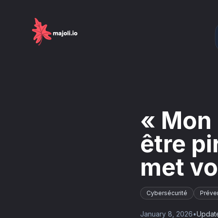
« Mon s
être p
met vo
Cybersécurité
Préve
January 8, 2026
•
Updat