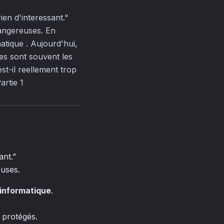
ien d'interessant."
dangereuses. En
atique . Aujourd'hui,
les sont souvent les
st-il reellement trop
artie 1
ant.”
euses.
 informatique
.
s protégés.