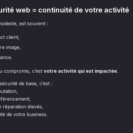
urité web = continuité de votre activité
odeste, est souvent :
t client,
tre image,
iance.
 ou compromis, c’est
votre activité qui est impactée
.
écurité de base, c’est :
utation,
éférencement,
e réparation élevés,
ité de votre business.