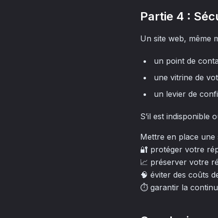
Partie 4 : Séc
Un site web, même m
un point de contac
une vitrine de vo
un levier de conf
S’il est indisponible
Mettre en place une s
🔐 protéger votre rép
📈 préserver votre r
🧠 éviter des coûts d
⏱️ garantir la continu