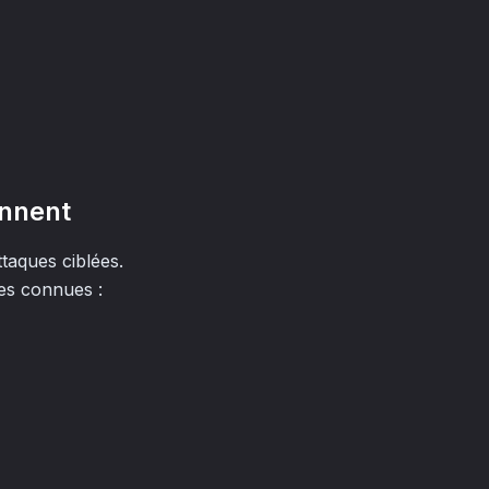
annent
ttaques ciblées.
les connues :