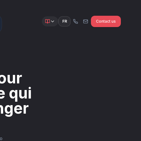
FR
Contact us
pour
e qui
nger
io