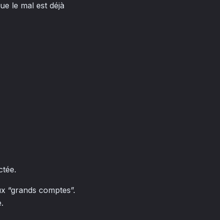
que le mal est déjà
ctée.
ux “grands comptes”.
.