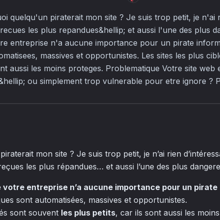
 quelqu'un piraterait mon site ? Je suis trop petit, je n'ai r
 recues les plus repandues&hellip; et aussi l'une des plus 
 votre entreprise n'a aucune importance pour un pirate inform
omatisees, massives et opportunistes. Les sites les plus cib
 sont aussi les moins proteges. Problematique Votre site web e
e&hellip; ou simplement trop vulnerable pour etre ignore ? P
raterait mon site ? Je suis trop petit, je n’ai rien d’intéress
s reçues les plus répandues… et aussi l’une des plus danger
 de votre entreprise n’a aucune importance pour un pirate
aques sont automatisées, massives et opportunistes.
blés sont souvent
les plus petits
, car ils sont aussi les moin