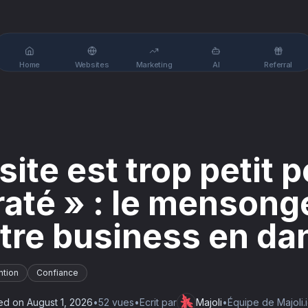
Home
Websites
Marketing
AI
Referral
ite est trop petit 
iraté » : le mensong
tre business en da
ntion
Confiance
ed on
August 1, 2026
•
52
vue
s
•
Ecrit par
Majoli
•
Équipe de Majoli.