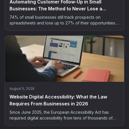
Automating Customer Follow-Up in Small
Businesses: The Method to Never Lose a
Prospect
74% of small businesses still track prospects on
spreadsheets and lose up to 27% of their opportunities.
The 5-step method to automate customer follow-up
without spending your evenings on it.
August 5, 2026
Website Digital Accessibility: What the Law
Requires From Businesses in 2026
Since June 2025, the European Accessibility Act has
required digital accessibility from tens of thousands of
French companies. Who is concerned, what the risks are,