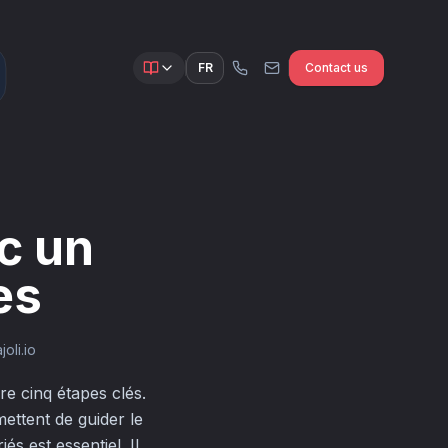
FR
Contact us
ec un
es
oli.io
re cinq étapes clés.
mettent de guider le
s est essentiel. Il