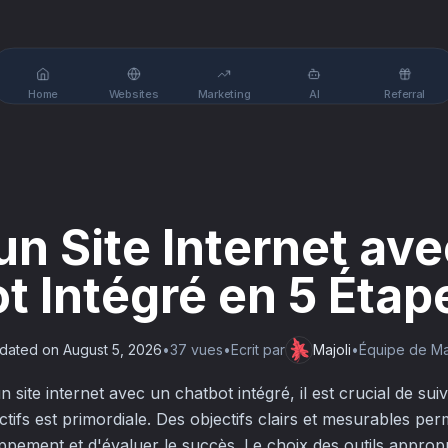
Home
Websites
Marketing
AI
Referral
un Site Internet av
t Intégré en 5 Étap
dated on
August 5, 2026
•
37
vue
s
•
Ecrit par
Majoli
•
Équipe de Maj
site internet avec un chatbot intégré, il est crucial de suiv
ectifs est primordiale. Des objectifs clairs et mesurables per
ement et d'évaluer le succès. Le choix des outils approprié