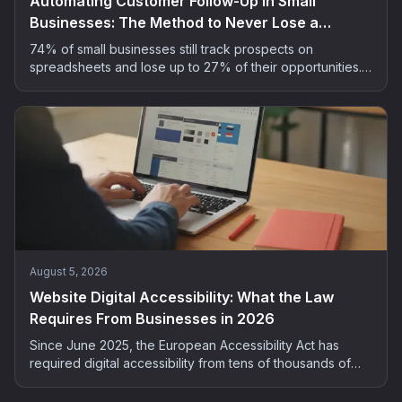
Automating Customer Follow-Up in Small
Businesses: The Method to Never Lose a
Prospect
74% of small businesses still track prospects on
spreadsheets and lose up to 27% of their opportunities.
The 5-step method to automate customer follow-up
without spending your evenings on it.
August 5, 2026
Website Digital Accessibility: What the Law
Requires From Businesses in 2026
Since June 2025, the European Accessibility Act has
required digital accessibility from tens of thousands of
French companies. Who is concerned, what the risks are,
and how to bring your site into compliance: the complete