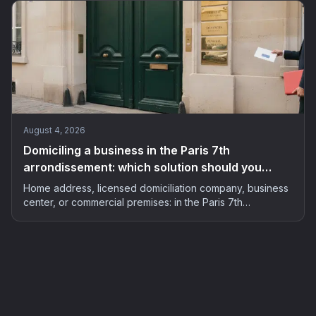
2026 guide.
August 4, 2026
Domiciling a business in the Paris 7th
arrondissement: which solution should you
choose in 2026?
Home address, licensed domiciliation company, business
center, or commercial premises: in the Paris 7th
arrondissement, home to over 6,700 registered
businesses, the choice of address matters as much as the
budget. The complete 2026 guide.