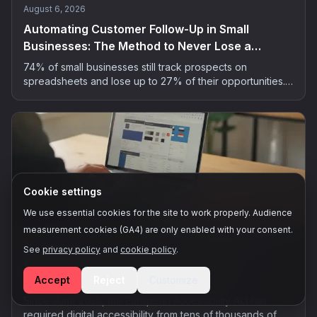
August 6, 2026
Automating Customer Follow-Up in Small
Businesses: The Method to Never Lose a
Prospect
74% of small businesses still track prospects on
spreadsheets and lose up to 27% of their opportunities.
The 5-step method to automate customer follow-up
without spending your evenings on it.
Cookie settings
We use essential cookies for the site to work properly. Audience
measurement cookies (GA4) are only enabled with your consent.
August 5, 2026
See
privacy policy
and
cookie policy
.
Website Digital Accessibility: What the Law
Requires From Businesses in 2026
Accept
Reject
Customize
Since June 2025, the European Accessibility Act has
required digital accessibility from tens of thousands of