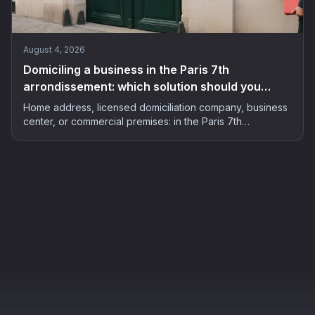
August 4, 2026
Domiciling a business in the Paris 7th
arrondissement: which solution should you
choose in 2026?
Home address, licensed domiciliation company, business
center, or commercial premises: in the Paris 7th
arrondissement, home to over 6,700 registered
businesses, the choice of address matters as much as the
budget. The complete 2026 guide.