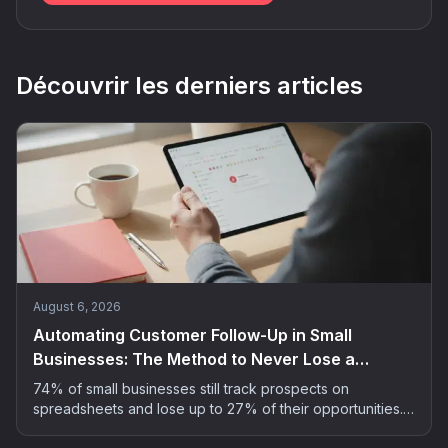
Découvrir les derniers articles
August 6, 2026
Automating Customer Follow-Up in Small
Businesses: The Method to Never Lose a
Prospect
74% of small businesses still track prospects on
spreadsheets and lose up to 27% of their opportunities.
The 5-step method to automate customer follow-up