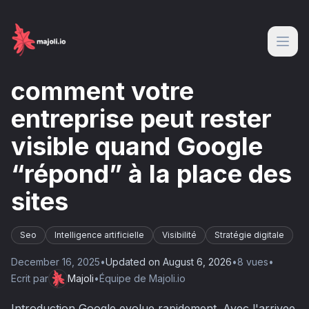
comment votre
entreprise peut rester
visible quand Google
“répond” à la place des
sites
Seo
Intelligence artificielle
Visibilité
Stratégie digitale
December 16, 2025
•
Updated on
August 6, 2026
•
8
vue
s
•
Ecrit par
Majoli
•
Équipe de Majoli.io
Introduction Google evolue rapidement. Avec l'arrivee