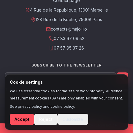
Contact page
4 Rue de la République, 13001 Marseille
128 Rue de la Boétie, 75008 Paris
contacts@majoli.io
07 83 97 09 52
07 57 95 37 26
SUBSCRIBE TO THE NEWSLETTER
Cookie settings
This site is protected by reCAPTCHA. The Google
Privacy Policy
and
Terms
We use essential cookies for the site to work properly. Audience
of Service
apply.
measurement cookies (GA4) are only enabled with your consent.
See
privacy policy
and
cookie policy
.
Accept
Reject
Customize
© 2026, Majoli - All rights reserved
Terms of sale
•
Privacy policy
•
Cookie policy
•
Legal notice