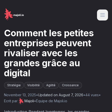
Comment les petites
entreprises peuvent
rivaliser avec les
grandes grâce au
digital
Stratégie
Visibilité
Agilité
Croissance
November 13, 2025
•
Updated on
August 7, 2026
•
44
vue
s
•
Ecrit par
Majoli
•
Équipe de Majoli.io
Introduction Pendant longtemps, les grandes