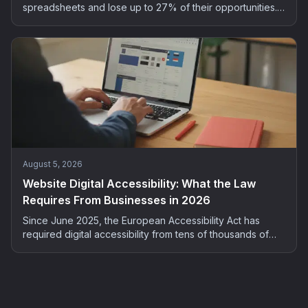
spreadsheets and lose up to 27% of their opportunities.
The 5-step method to automate customer follow-up
without spending your evenings on it.
August 5, 2026
Website Digital Accessibility: What the Law
Requires From Businesses in 2026
Since June 2025, the European Accessibility Act has
required digital accessibility from tens of thousands of
French companies. Who is concerned, what the risks are,
and how to bring your site into compliance: the complete
2026 guide.