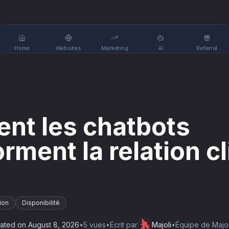
Home
Websites
Marketing
AI
Referral
t les chatbots
rment la relation cl
ion
Disponibilité
ated on
August 8, 2026
•
5
vue
s
•
Ecrit par
Majoli
•
Équipe de Majol