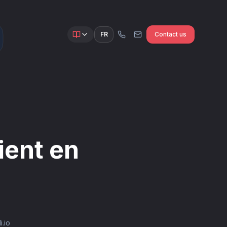
FR
Contact us
ient en
i.io