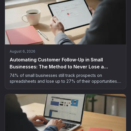
August 6, 2026
Automating Customer Follow-Up in Small
Businesses: The Method to Never Lose a
Prospect
74% of small businesses still track prospects on
spreadsheets and lose up to 27% of their opportunities.
The 5-step method to automate customer follow-up
without spending your evenings on it.