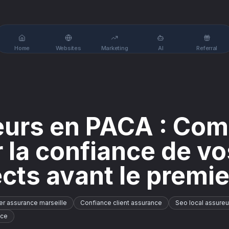
Home
Websites
Marketing
AI
Referral
eurs en PACA : Co
 la confiance de vo
cts avant le premi
er assurance marseille
Confiance client assurance
Seo local assureu
nce