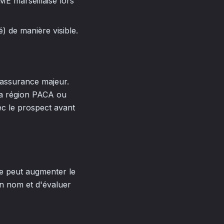
 marseillaise lors
) de manière visible.
réassurance majeur.
 la région PACA ou
vec le prospect avant
te peut augmenter le
n nom et d'évaluer