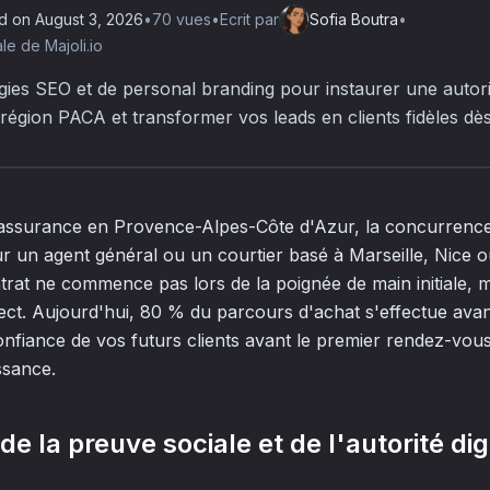
d on
August 3, 2026
•
70
vue
s
•
Ecrit par
Sofia Boutra
•
e de Majoli.io
gies SEO et de personal branding pour instaurer une autor
région PACA et transformer vos leads en clients fidèles dès
'assurance en Provence-Alpes-Côte d'Azur, la concurrence
ur un agent général ou un courtier basé à Marseille, Nice
trat ne commence pas lors de la poignée de main initiale, ma
ect. Aujourd'hui, 80 % du parcours d'achat s'effectue ava
onfiance de vos futurs clients avant le premier rendez-vous
ssance.
e la preuve sociale et de l'autorité dig