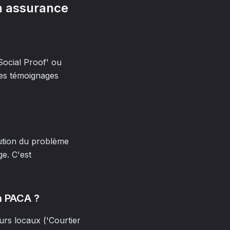
en assurance
'Social Proof' ou
es témoignages
ution du problème
e. C'est
n PACA ?
urs locaux ('Courtier