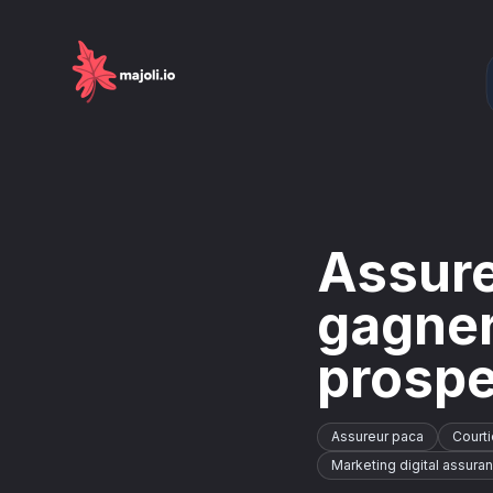
Assur
gagner
prospe
Assureur paca
Courti
Marketing digital assura