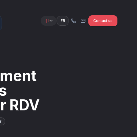
FR
Contact us
mment
s
er RDV
r