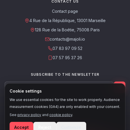
CONTACT US
Contact page
4 Rue de la République, 13001 Marseille
128 Rue de la Boétie, 75008 Paris
contacts@majoli.io
07 83 97 09 52
07 57 95 37 26
SUBSCRIBE TO THE NEWSLETTER
Cookie settings
This site is protected by reCAPTCHA. The Google
Privacy Policy
and
Terms
We use essential cookies for the site to work properly. Audience
of Service
apply.
measurement cookies (GA4) are only enabled with your consent.
See
privacy policy
and
cookie policy
.
Accept
Reject
Customize
© 2026, Majoli - All rights reserved