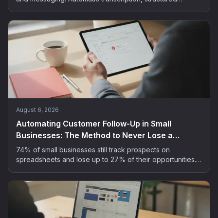
summaries, extracted actions: the method and tools to
bring AI into your small business meetings, GDPR-safe.
August 6, 2026
Automating Customer Follow-Up in Small
Businesses: The Method to Never Lose a
Prospect
74% of small businesses still track prospects on
spreadsheets and lose up to 27% of their opportunities.
The 5-step method to automate customer follow-up
without spending your evenings on it.