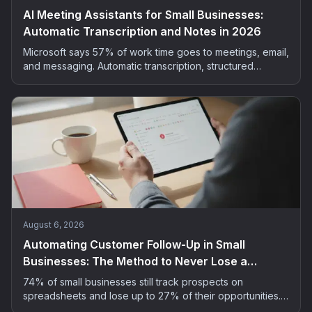
AI Meeting Assistants for Small Businesses:
Automatic Transcription and Notes in 2026
Microsoft says 57% of work time goes to meetings, email,
and messaging. Automatic transcription, structured
summaries, extracted actions: the method and tools to
bring AI into your small business meetings, GDPR-safe.
August 6, 2026
Automating Customer Follow-Up in Small
Businesses: The Method to Never Lose a
Prospect
74% of small businesses still track prospects on
spreadsheets and lose up to 27% of their opportunities.
The 5-step method to automate customer follow-up