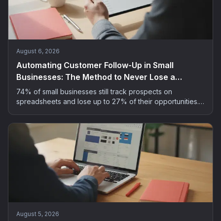
August 6, 2026
Automating Customer Follow-Up in Small
Businesses: The Method to Never Lose a
Prospect
74% of small businesses still track prospects on
spreadsheets and lose up to 27% of their opportunities.
The 5-step method to automate customer follow-up
without spending your evenings on it.
August 5, 2026