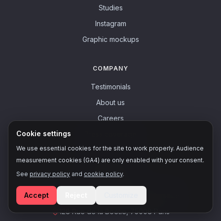
Studies
Instagram
Graphic mockups
COMPANY
Testimonials
About us
Careers
Cookie settings
Press coverage
We use essential cookies for the site to work properly. Audience
measurement cookies (GA4) are only enabled with your consent.
CONTACT US
See
privacy policy
and
cookie policy
.
Contact page
Accept
Reject
Customize
4 Rue de la République, 13001 Marseille
128 Rue de la Boétie, 75008 Paris