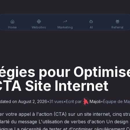
Home
Websites
Marketing
AI
Referral
tégies pour Optimis
CTA Site Internet
dated on
August 2, 2026
•
31
vue
s
•
Ecrit par
Majoli
•
Équipe de Majo
 votre appel à l'action (CTA) sur un site internet, cinq stra
larté du message L'utilisation de verbes d'action Un design
égique La nécessité de tester et d'optimiser régulièrement 