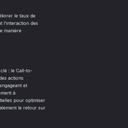
liorer le taux de
 l'interaction des
 de manière
lé : le Call-to-
des actions
 engageant et
ement à
tielles pour optimiser
alement le retour sur