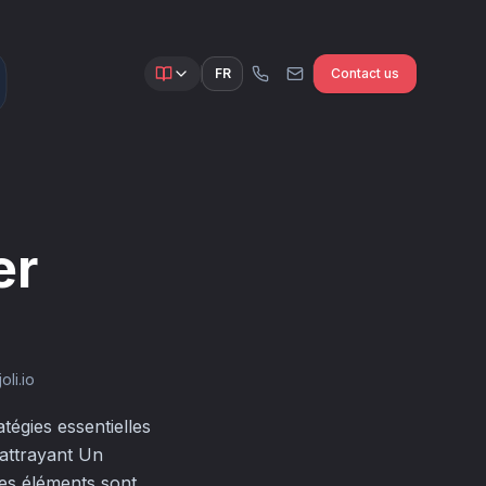
FR
Contact us
er
li.io
tégies essentielles
 attrayant Un
Ces éléments sont