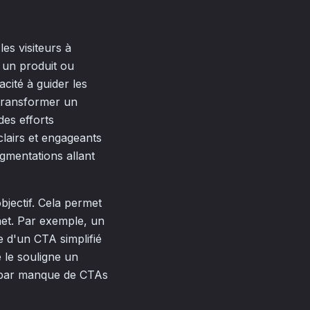
les visiteurs à
 un produit ou
cité à guider les
 transformer un
des efforts
clairs et engageants
ugmentations allant
bjectif. Cela permet
rnet. Par exemple, un
e d'un CTA simplifié
 le souligne un
té par manque de CTAs