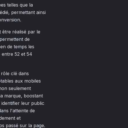
s telles que la
dié, permettant ainsi
onversion.
t être réalisé par le
 permettent de
ien de temps les
 entre 52 et 54
.
 rôle clé dans
aptables aux mobiles
 non seulement
 la marque, boostant
dentifier leur public
ans l'atteinte de
idement et
ps passé sur la page.