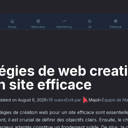
Home
Websites
Marketing
AI
Referral
tégies de web creat
n site efficace
dated on
August 6, 2026
•
19
vue
s
•
Ecrit par
Majoli
•
Équipe de Maj
égies de création web pour un site efficace sont essentiell
t, il est crucial de définir des objectifs clairs. Ensuite, le
rgeur adaptés constitue un fondement solide. De plus, la 