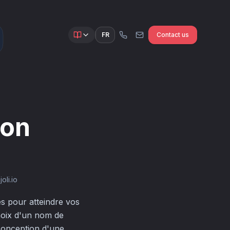
FR
Contact us
ion
oli.io
es pour atteindre vos
 choix d'un nom de
conception d'une