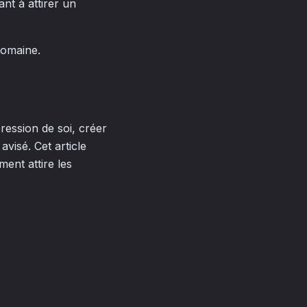
nt à attirer un
domaine.
ression de soi, créer
avisé. Cet article
ent attire les