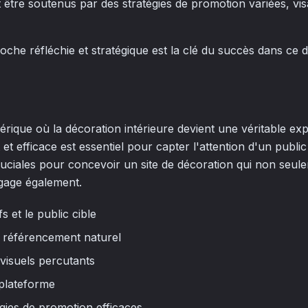
être soutenus par des stratégies de promotion variées, visa
he réfléchie et stratégique est la clé du succès dans ce 
que où la décoration intérieure devient une véritable exp
et efficace est essentiel pour capter l'attention d'un public 
uciales pour concevoir un site de décoration qui non seulem
ngage également.
fs et le public cible
e référencement naturel
visuels percutants
 plateforme
tégies de promotion efficaces