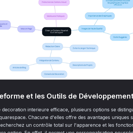
ateforme et les Outils de Développemen
 decoration interieure efficace, plusieurs options se disti
uarespace. Chacune d'elles offre des avantages uniques s
 recherchez un contrôle total sur l'apparence et les foncti
ure option. En effet, il permet une personnalisation poussé