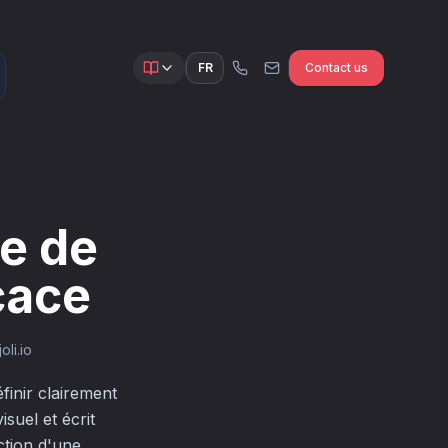
FR
Contact us
te de
cace
li.io
finir clairement
isuel et écrit
ection d'une