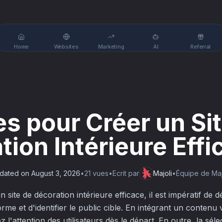
Home
Websites
Marketing
AI
Referral
es pour Créer un Si
tion Intérieure Effi
dated on
August 3, 2026
•
21
vue
s
•
Ecrit par
Majoli
•
Équipe de Majo
site de décoration intérieure efficace, il est impératif de dé
forme et d'identifier le public cible. En intégrant un contenu v
 l'attention des utilisateurs dès le départ. En outre, la sél