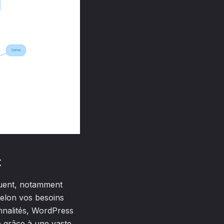
t
nguent, notamment
elon vos besoins
onnalités, WordPress
e grâce à une vaste