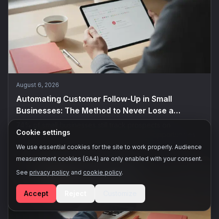
August 6, 2026
Automating Customer Follow-Up in Small
Businesses: The Method to Never Lose a
Prospect
74% of small businesses still track prospects on
Cookie settings
spreadsheets and lose up to 27% of their opportunities.
The 5-step method to automate customer follow-up
We use essential cookies for the site to work properly. Audience
without spending your evenings on it.
measurement cookies (GA4) are only enabled with your consent.
See
privacy policy
and
cookie policy
.
Accept
Reject
Customize