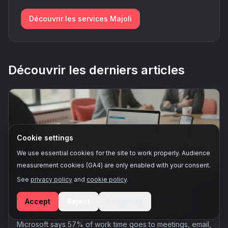
Découvrir les services Majoli
Découvrir les derniers articles
Cookie settings
We use essential cookies for the site to work properly. Audience
measurement cookies (GA4) are only enabled with your consent.
See
privacy policy
and
cookie policy
.
August 7, 2026
AI Meeting Assistants for Small Businesses:
Accept
Reject
Customize
Automatic Transcription and Notes in 2026
Microsoft says 57% of work time goes to meetings, email,