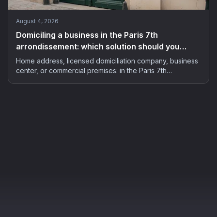
August 4, 2026
Domiciling a business in the Paris 7th
arrondissement: which solution should you
choose in 2026?
Home address, licensed domiciliation company, business
center, or commercial premises: in the Paris 7th
arrondissement, home to over 6,700 registered
businesses, the choice of address matters as much as the
budget. The complete 2026 guide.