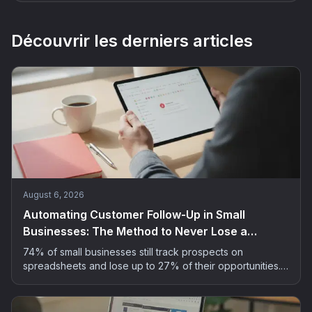
Découvrir les derniers articles
August 6, 2026
Automating Customer Follow-Up in Small
Businesses: The Method to Never Lose a
Prospect
74% of small businesses still track prospects on
spreadsheets and lose up to 27% of their opportunities.
The 5-step method to automate customer follow-up
without spending your evenings on it.