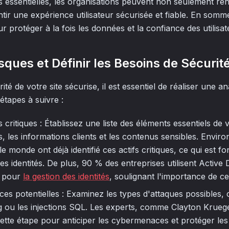
s essentielles, les organisations peuvent non seulement ren
ir une expérience utilisateur sécurisée et fiable. En somme,
r protéger à la fois les données et la confiance des utilisat
sques et Définir les Besoins de Sécurit
ité de votre site sécurise, il est essentiel de réaliser une 
 étapes à suivre :
ifs critiques : Établissez une liste des éléments essentiels de v
 les informations clients et les contenus sensibles. Envir
le monde ont déjà identifié ces actifs critiques, ce qui est
des identités. De plus, 90 % des entreprises utilisent Activ
e pour
la gestion des identités
, soulignant l'importance de ce
es potentielles : Examinez les types d'attaques possibles,
g ou les injections SQL. Les experts, comme Clayton Kruege
cette étape pour anticiper les cybermenaces et protéger le