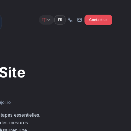
FR
Contact us
Site
oli.io
étapes essentielles.
e des mesures
. Assurer une