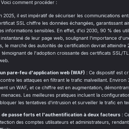
 Voici comment procéder :
n 2025, il est impératif de sécuriser les communications entr
ertificat SSL chiffre les données échangées, garantissant ains
es informations sensibles. En effet, d'ici 2030, 90 % des uti
instantané de leur page web, soulignant l'importance d'u
, le marché des autorités de certification devrait atteindre 
8, témoignant de l'adoption croissante des certificats SSL/T
web.
 un pare-feu d'application web (WAF)
: Ce dispositif est 
contre les attaques en filtrant le trafic malveillant. Enviro
ement un WAF, et ce chiffre est en augmentation, démontrant
 menaces. Les meilleures pratiques incluent la configuratio
loquer les tentatives d'intrusion et surveiller le trafic en t
s de passe forts et l'authentification à deux facteurs
: C
tection des comptes utilisateurs et administrateurs, rendant