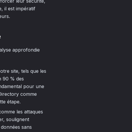
forcer leur sécurité,
 il est impératif
eurs.
é
analyse approfondie
otre site, tels que les
on 90 % des
 fondamental pour une
e Directory comme
tte étape.
 comme les attaques
r, soulignent
s données sans