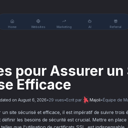
Home
Websites
Marketing
AI
Referral
es pour Assurer un 
se Efficace
dated on
August 6, 2026
•
29
vue
s
•
Ecrit par
Majoli
•
Équipe de Maj
 site sécurisé et efficace, il est impératif de suivre trois 
t définir les besoins de sécurité est crucial. Mettre en plac
telles que l'utilisation de certificats SSL, est indispensable