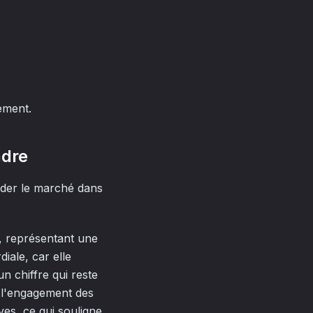
sement.
ndre
nder le marché dans
, représentant une
diale, car elle
n chiffre qui reste
r l'engagement des
ives, ce qui souligne