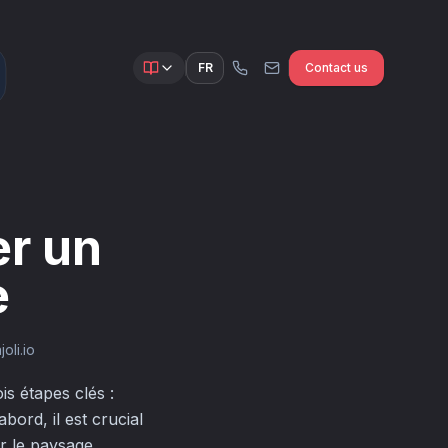
FR
Contact us
er un
e
oli.io
is étapes clés :
bord, il est crucial
ir le paysage