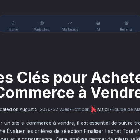
Home
Websites
Marketing
AI
Referral
es Clés pour Achet
 Commerce à Vendr
dated on
August 5, 2026
•
32
vue
s
•
Ecrit par
Majoli
•
Équipe de Maj
un site e-commerce à vendre, il est essentiel de suivre tro
Évaluer les critères de sélection Finaliser l'achat Tout d'a
nces et la concurrence. Cette analyse permet de mieux sais