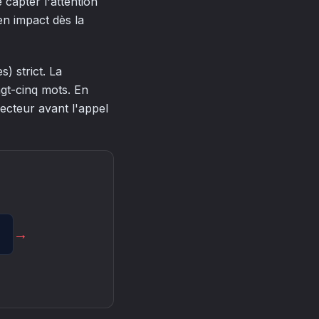
 capter l'attention
 en impact dès la
) strict. La
ngt-cinq mots. En
ecteur avant l'appel
→