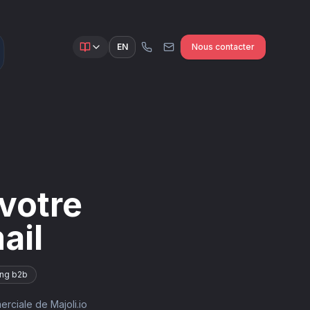
EN
Nous contacter
 votre
ail
ing b2b
ciale de Majoli.io