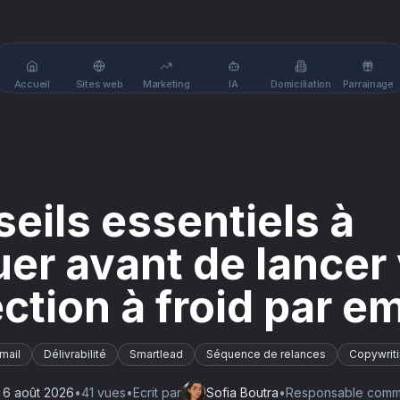
Accueil
Sites web
Marketing
IA
Domiciliation
Parrainage
seils essentiels à
uer avant de lancer
ction à froid par em
mail
Délivrabilité
Smartlead
Séquence de relances
Copywrit
e
6 août 2026
•
41
vue
s
•
Ecrit par
Sofia Boutra
•
Responsable commer