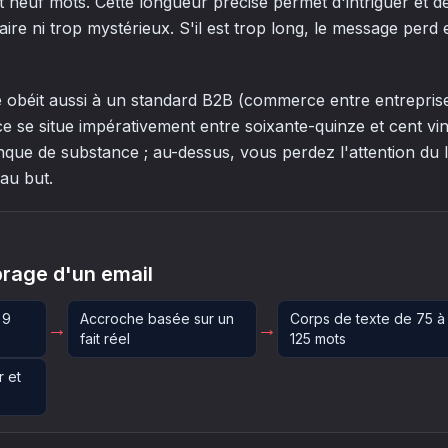
t neuf mots. Cette longueur précise permet d'intriguer et de
taire ni trop mystérieux. S'il est trop long, le message perd
obéit aussi à un standard B2B (commerce entre entreprises
e se situe impérativement entre soixante-quinze et cent vi
nque de substance ; au-dessus, vous perdez l'attention du l
 au but.
brage d'un email
 9
Accroche basée sur un
Corps de texte de 75 à
→
→
fait réel
125 mots
r et