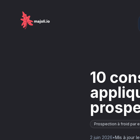
10 con
appliq
prospe
Prospection à froid par e
2 juin 2026
•
Mis à jour l