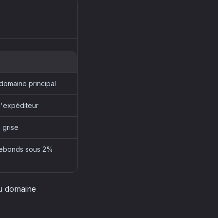
 domaine principal
 l'expéditeur
e grise
rebonds sous 2%
du domaine