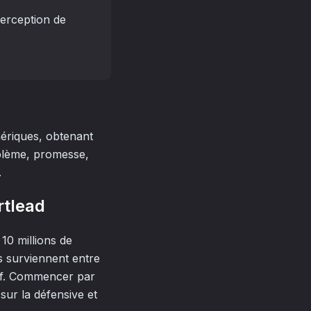
perception de
énériques, obtenant
blème, promesse,
.
rtlead
10 millions de
s surviennent entre
euf. Commencer par
 sur la défensive et