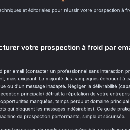
techniques et éditoriales pour réussir votre prospection à f
cturer votre prospection à froid par em
d par email (contacter un professionnel sans interaction pr
nt, mais exigeant. La majorité des campagnes échouent à 
ue ou d'un message inadapté. Négliger la délivrabilité (capa
réception principale) détruit la réputation de votre entrepri
: opportunités manquées, temps perdu et domaine principal b
bots qui bloquent les messages indésirables). Ce guide prat
machine de prospection performante, simple et sécurisée.
canal en source de rendez-vous prévisible, vous devez val