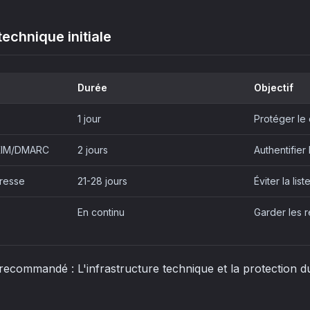
echnique initiale
Durée
Objectif
1 jour
Protéger le
DKIM/DMARC
2 jours
Authentifier
dresse
21-28 jours
Éviter la list
En continu
Garder les 
 recommandé : L'infrastructure technique et la protection 