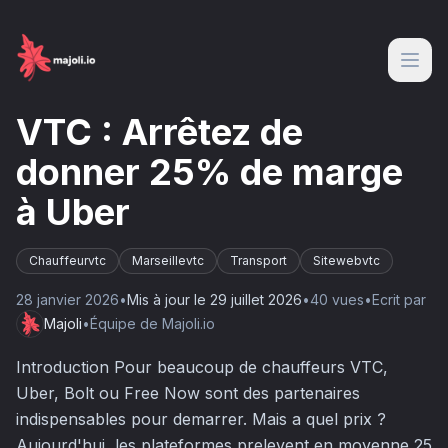
VTC : Arrêtez de
donner 25% de marge
à Uber
Chauffeurvtc
Marseillevtc
Transport
Sitewebvtc
28 janvier 2026
•
Mis à jour le
29 juillet 2026
•
40
vue
s
•
Ecrit par
Majoli
•
Équipe de Majoli.io
Introduction Pour beaucoup de chauffeurs VTC,
Uber, Bolt ou Free Now sont des partenaires
indispensables pour demarrer. Mais a quel prix ?
Aujourd'hui, les plateformes prelevent en moyenne 25