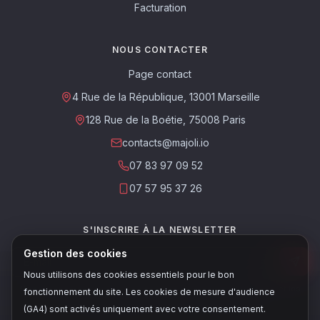
Facturation
NOUS CONTACTER
Page contact
4 Rue de la République, 13001 Marseille
128 Rue de la Boétie, 75008 Paris
contacts@majoli.io
07 83 97 09 52
07 57 95 37 26
S'INSCRIRE À LA NEWSLETTER
Gestion des cookies
Nous utilisons des cookies essentiels pour le bon
Ce site est protégé par reCAPTCHA. Les
règles de confidentialité
et les
fonctionnement du site. Les cookies de mesure d'audience
conditions d'utilisation
de Google s'appliquent.
(GA4) sont activés uniquement avec votre consentement.