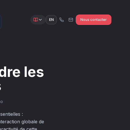
EN
Nous contacter
dre les
s
io
entielles :
nteraction globale de
eractivité de cette