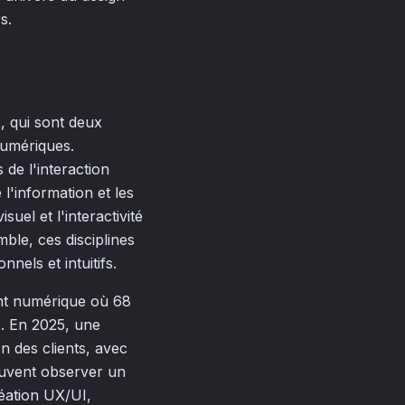
s.
r), qui sont deux
numériques.
 de l'interaction
l'information et les
suel et l'interactivité
ble, ces disciplines
nels et intuitifs.
ent numérique où 68
e. En 2025, une
n des clients, avec
euvent observer un
éation UX/UI,