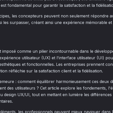
 est fondamental pour garantir la satisfaction et la fidélisatio
ncipes, les concepteurs peuvent non seulement répondre a
ussi les surpasser, créant ainsi une expérience mémorable e
t imposé comme un pilier incontournable dans le développ
expérience utilisateur (UX) et l'interface utilisateur (UI) po
s esthétiques et fonctionnelles. Les entreprises prennent co
on réfléchie sur la satisfaction client et la fidélisation.
demeure : comment équilibrer harmonieusement ces deux di
t des utilisateurs ? Cet article explore les fondements, l'é
du design UX/UI, tout en mettant en lumière les différences
taires.
éments, les professionnels peuvent mieux naviguer dans l