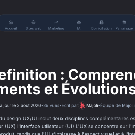
Accueil
Sites web
Marketing
IA
Domiciliation
Parrainage
definition : Compren
ents et Évolution
à jour le
3 août 2026
•
39
vue
s
•
Ecrit par
Majoli
•
Équipe de Majoli.
du design UX/UI inclut deux disciplines complémentaires ess
ur (UX) l'interface utilisateur (UI) L'UX se concentre sur l'i
roduit, tandis que l'UI s'intéresse à l'aspect visuel et à l'int