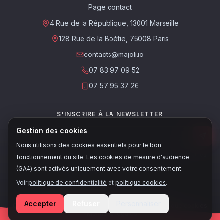
Page contact
4 Rue de la République, 13001 Marseille
128 Rue de la Boétie, 75008 Paris
contacts@majoli.io
07 83 97 09 52
07 57 95 37 26
S'INSCRIRE À LA NEWSLETTER
Gestion des cookies
Nous utilisons des cookies essentiels pour le bon
Ce site est protégé par reCAPTCHA. Les
règles de confidentialité
et les
fonctionnement du site. Les cookies de mesure d'audience
conditions d'utilisation
de Google s'appliquent.
(GA4) sont activés uniquement avec votre consentement.
Voir
politique de confidentialité
et
politique cookies
.
© 2026, Majoli - Tous droits réservés
Accepter
Refuser
Personnaliser
Conditions de vente
•
Politique de confidentialité
•
Politique cookies
•
Mentions légales