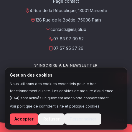
Page contact
4 Rue de la République, 13001 Marseille
128 Rue de la Boétie, 75008 Paris
contacts@majoli.io
07 83 97 09 52
07 57 95 37 26
S'INSCRIRE À LA NEWSLETTER
Gestion des cookies
Nous utilisons des cookies essentiels pour le bon
Ce site est protégé par reCAPTCHA. Les
règles de confidentialité
et les
fonctionnement du site. Les cookies de mesure d'audience
conditions d'utilisation
de Google s'appliquent.
(GA4) sont activés uniquement avec votre consentement.
Voir
politique de confidentialité
et
politique cookies
.
© 2026, Majoli - Tous droits réservés
Accepter
Refuser
Personnaliser
Conditions de vente
•
Politique de confidentialité
•
Politique cookies
•
Mentions légales