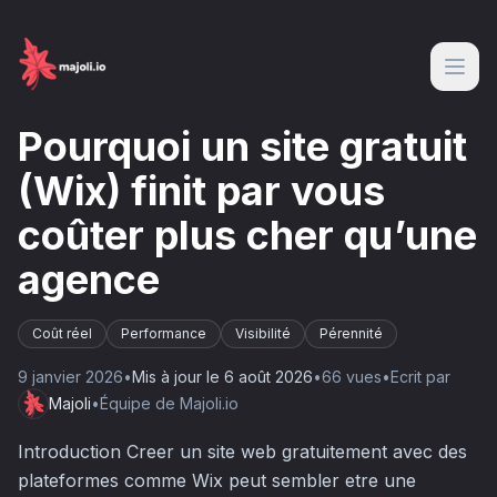
Pourquoi un site gratuit
(Wix) finit par vous
coûter plus cher qu’une
agence
Coût réel
Performance
Visibilité
Pérennité
9 janvier 2026
•
Mis à jour le
6 août 2026
•
66
vue
s
•
Ecrit par
Majoli
•
Équipe de Majoli.io
Introduction Creer un site web gratuitement avec des
plateformes comme Wix peut sembler etre une