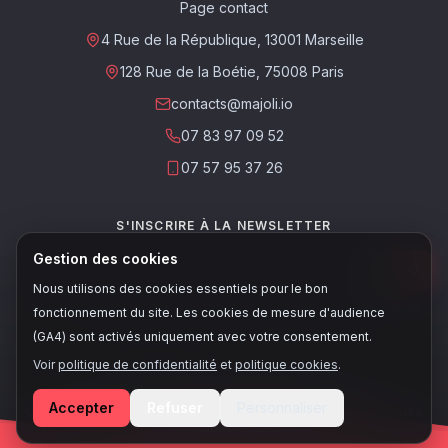
Page contact
4 Rue de la République, 13001 Marseille
128 Rue de la Boétie, 75008 Paris
contacts@majoli.io
07 83 97 09 52
07 57 95 37 26
S'INSCRIRE À LA NEWSLETTER
Gestion des cookies
Nous utilisons des cookies essentiels pour le bon
Ce site est protégé par reCAPTCHA. Les
règles de confidentialité
et les
fonctionnement du site. Les cookies de mesure d'audience
conditions d'utilisation
de Google s'appliquent.
(GA4) sont activés uniquement avec votre consentement.
Voir
politique de confidentialité
et
politique cookies
.
© 2026, Majoli - Tous droits réservés
Accepter
Refuser
Personnaliser
Conditions de vente
•
Politique de confidentialité
•
Politique cookies
•
Mentions légales