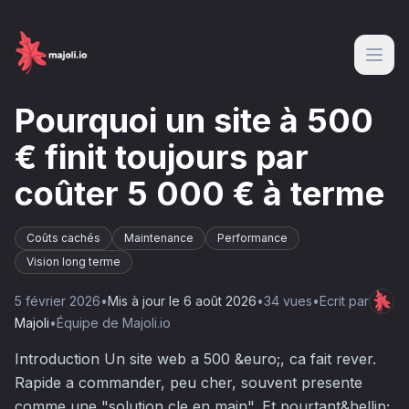
Pourquoi un site à 500
€ finit toujours par
coûter 5 000 € à terme
Coûts cachés
Maintenance
Performance
Vision long terme
5 février 2026
•
Mis à jour le
6 août 2026
•
34
vue
s
•
Ecrit par
Majoli
•
Équipe de Majoli.io
Introduction Un site web a 500 &euro;, ca fait rever.
Rapide a commander, peu cher, souvent presente
comme une "solution cle en main". Et pourtant&hellip;