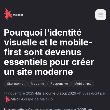
Pourquoi l’identité
visuelle et le mobile-
first sont devenus
essentiels pour créer
un site moderne
Site internet
Moderne
Responsive
Mobile first
17 novembre 2025
•
Mis à jour le
6 août 2026
•
41
vue
s
•
Ecrit par
Majoli
•
Équipe de Majoli.io
Introduction Creer un site moderne en 2025 ne