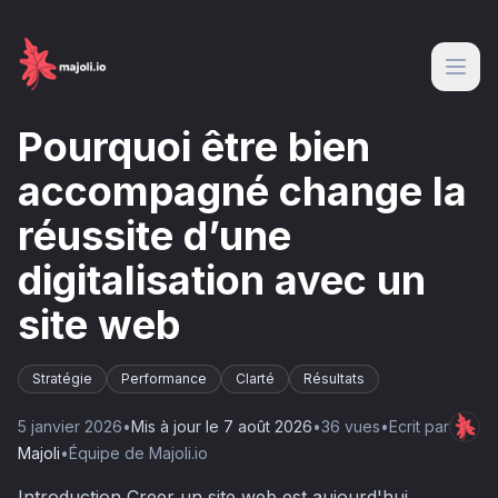
Pourquoi être bien
accompagné change la
réussite d’une
digitalisation avec un
site web
Stratégie
Performance
Clarté
Résultats
5 janvier 2026
•
Mis à jour le
7 août 2026
•
36
vue
s
•
Ecrit par
Majoli
•
Équipe de Majoli.io
Introduction Creer un site web est aujourd'hui