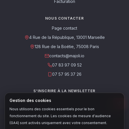
Facturation
NOUS CONTACTER
Page contact
4 Rue de la République, 13001 Marseille
128 Rue de la Boétie, 75008 Paris
contacts@majoli.io
07 83 97 09 52
07 57 95 37 26
S'INSCRIRE À LA NEWSLETTER
Gestion des cookies
Nous utilisons des cookies essentiels pour le bon
Ce site est protégé par reCAPTCHA. Les
règles de confidentialité
et les
fonctionnement du site. Les cookies de mesure d'audience
conditions d'utilisation
de Google s'appliquent.
(GA4) sont activés uniquement avec votre consentement.