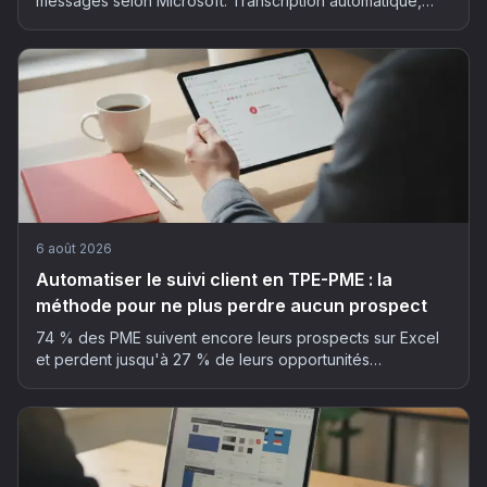
messages selon Microsoft. Transcription automatique,
résumé structuré, actions extraites : la méthode et les
outils pour déployer l'IA dans vos réunions, sans faux pas
RGPD.
6 août 2026
Automatiser le suivi client en TPE-PME : la
méthode pour ne plus perdre aucun prospect
74 % des PME suivent encore leurs prospects sur Excel
et perdent jusqu'à 27 % de leurs opportunités
commerciales. La méthode en 5 étapes pour automatiser
son suivi client sans y passer ses soirées.