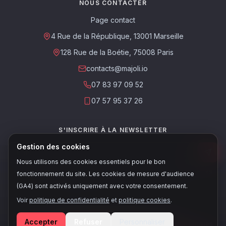
NOUS CONTACTER
Page contact
4 Rue de la République, 13001 Marseille
128 Rue de la Boétie, 75008 Paris
contacts@majoli.io
07 83 97 09 52
07 57 95 37 26
S'INSCRIRE À LA NEWSLETTER
Gestion des cookies
Nous utilisons des cookies essentiels pour le bon
Ce site est protégé par reCAPTCHA. Les
règles de confidentialité
et les
fonctionnement du site. Les cookies de mesure d'audience
conditions d'utilisation
de Google s'appliquent.
(GA4) sont activés uniquement avec votre consentement.
Voir
politique de confidentialité
et
politique cookies
.
© 2026, Majoli - Tous droits réservés
Accepter
Refuser
Personnaliser
Conditions de vente
•
Politique de confidentialité
•
Politique cookies