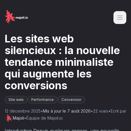
Les sites web
silencieux : la nouvelle
tendance minimaliste
qui augmente les
conversions
Site web
Performance
Conversion
12 décembre 2025
•
Mis à jour le
7 août 2026
•
22
vue
s
•
Ecrit par
Majoli
•
Équipe de Majoli.io
Introduction Depuis quelques annees, une nouvelle