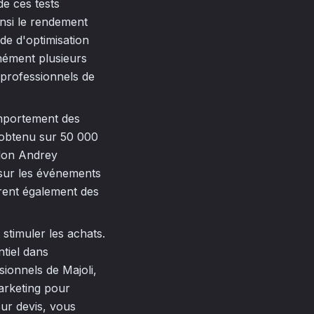
de ces tests
insi le rendement
e d'optimisation
anément plusieurs
 professionnels de
omportement des
% obtenu sur 50 000
Selon Andrey
 sur les événements
grent également des
stimuler les achats.
ntiel dans
ionnels de Majoli,
arketing pour
sur devis, vous