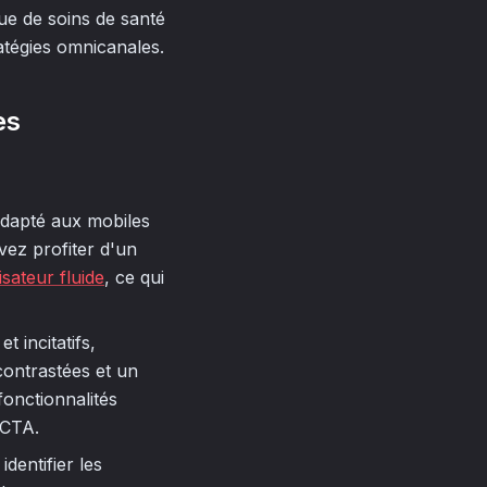
e de soins de santé
atégies omnicanales.
es
 adapté aux mobiles
vez profiter d'un
isateur fluide
, ce qui
t incitatifs,
 contrastées et un
fonctionnalités
 CTA.
dentifier les