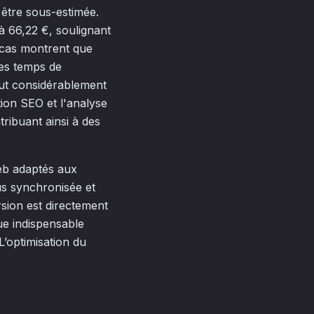
 être sous-estimée.
à 66,22 €, soulignant
e cas montrent que
des temps de
eut considérablement
ation SEO et l'analyse
ntribuant ainsi à des
web adaptés aux
us synchronisée et
rsion est directement
ue indispensable
"L’optimisation du