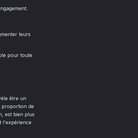
d'engagement.
ugmenter leurs
ble pour toute
èle être un
a proportion de
, est bien plus
et l'expérience