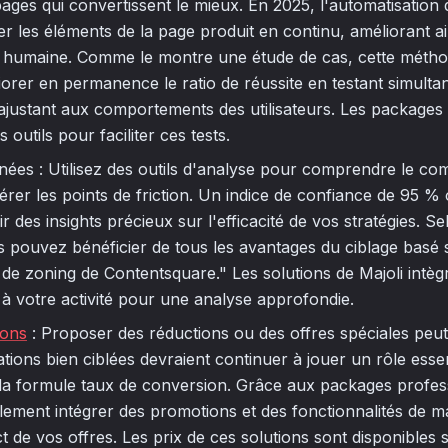
ages qui convertissent le mieux. En 2025, l'automatisation 
er les éléments de la page produit en continu, améliorant a
n humaine. Comme le montre une étude de cas, cette méthod
orer en permanence le ratio de réussite en testant simult
'ajustant aux comportements des utilisateurs. Les packages
s outils pour faciliter ces tests.
nées : Utilisez des outils d'analyse pour comprendre le c
epérer les points de friction. Un indice de confiance de 95 
ir des insights précieux sur l'efficacité de vos stratégies. 
 pouvez bénéficier de tous les avantages du ciblage basé
 de zoning de Contentsquare." Les solutions de Majoli intè
s à votre activité pour une analyse approfondie.
ions
: Proposer des réductions ou des offres spéciales peut 
tations bien ciblées devraient continuer à jouer un rôle esse
 la formule taux de conversion. Grâce aux packages profess
lement intégrer des promotions et des fonctionnalités de m
t de vos offres. Les prix de ces solutions sont disponibles 