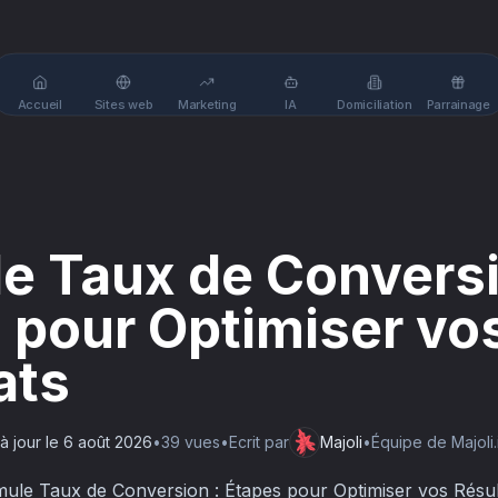
Accueil
Sites web
Marketing
IA
Domiciliation
Parrainage
e Taux de Conversi
 pour Optimiser vo
ats
à jour le
6 août 2026
•
39
vue
s
•
Ecrit par
Majoli
•
Équipe de Majoli.
mule Taux de Conversion : Étapes pour Optimiser vos Résul