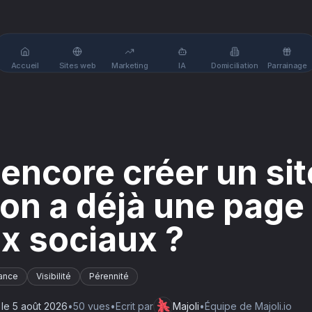
Accueil
Sites web
Marketing
IA
Domiciliation
Parrainage
l encore créer un si
on a déjà une page 
x sociaux ?
ance
Visibilité
Pérennité
 le
5 août 2026
•
50
vue
s
•
Ecrit par
Majoli
•
Équipe de Majoli.io