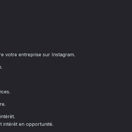
 votre entreprise sur Instagram.
n.
ices.
re.
intérêt.
t intérêt en opportunité.