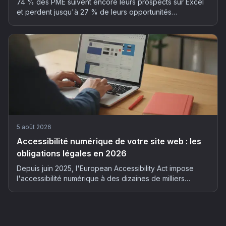
74 % des PME suivent encore leurs prospects sur Excel
et perdent jusqu'à 27 % de leurs opportunités
commerciales. La méthode en 5 étapes pour automatiser
son suivi client sans y passer ses soirées.
5 août 2026
Accessibilité numérique de votre site web : les
obligations légales en 2026
Depuis juin 2025, l'European Accessibility Act impose
l'accessibilité numérique à des dizaines de milliers
d'entreprises françaises. Qui est concerné, quels risques
et comment mettre son site en conformité : le guide
complet 2026.