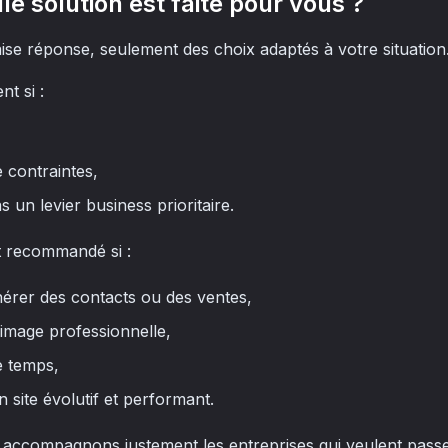
lle solution est faite pour vous ?
aise réponse, seulement des choix adaptés à votre situation
nt si :
 contraintes,
as un levier business prioritaire.
 recommandé si :
énérer des contacts ou des ventes,
image professionnelle,
 temps,
 site évolutif et performant.
 accompagnons justement les entreprises qui veulent passer 