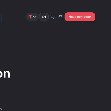
EN
Nous contacter
on
io