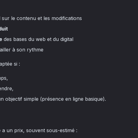
l
sur le contenu et les modifications
duit
e
des bases du web et du digital
vailler à son rythme
ptée si :
mps,
endre,
 un objectif simple (présence en ligne basique).
 a un prix, souvent sous-estimé :