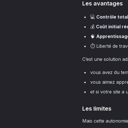
Les avantages
💻
Contrôle tota
💰
Coût initial ré
🧠
Apprentissag
⏱️ Liberté de tra
C’est une solution ada
vous avez du te
vous aimez appr
et si votre site a
Les limites
Mais cette autonomie