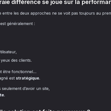
vraie différence se joue sur la performa
e entre les deux approches ne se voit pas toujours au prem
est généralement :
tilisateur,
 yeux des clients.
ut être fonctionnel…
agné est
stratégique
.
s seulement d’avoir un site,
ite
.