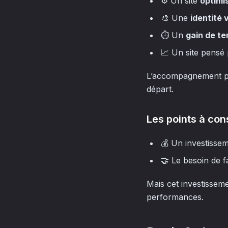
⚙️ Un site
optimi
🎨 Une
identité 
⏱️ Un
gain de t
📈 Un site pensé
L’accompagnement per
départ.
Les points à con
💰 Un investissem
🤝 Le besoin de f
Mais cet investissem
performances.