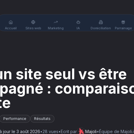
Accueil
Sites web
Marketing
IA
Domiciliation
Parrainage
n site seul vs être
pagné : comparais
te
Performance
Résultats
à jour le
3 août 2026
•
28
vue
s
•
Ecrit par
Majoli
•
Équipe de Majoli.