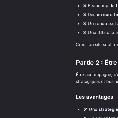
❌ Beaucoup de
❌ Des
erreurs t
❌ Un rendu parfo
❌ Une difficulté à 
Créer un site seul fo
Partie 2 : Êt
Être accompagné, c’e
stratégiques et busin
Les avantages
🎯 Une
stratégie