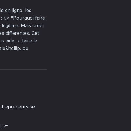
s en ligne, les
 : 👉 "Pourquoi faire
legitime. Mais creer
s differentes. Cet
 aider a faire le
ale&hellip; ou
’entrepreneurs se
e ?”