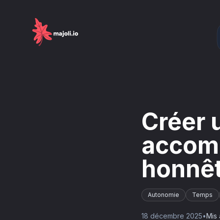
Créer u
accom
honnê
Autonomie
Temps
18 décembre 2025
•
Mis 