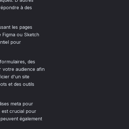
miques. D'autres
répondre à des
issant les pages
me Figma ou Sketch
entiel pour
formulaires, des
r votre audience afin
cier d'un site
ts et des outils
alises meta pour
 est crucial pour
li peuvent également