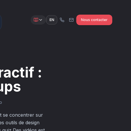
EN
Nous contacter
actif :
ups
io
nt se concentrer sur
s outils de design
s quiz Des vidéos est