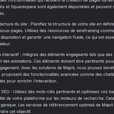
 des fonctionnalités qui facilitent la création de pages dyna
x et Squarespace sont également disponibles et peuvent 
es.
ecture du site : Planifiez la structure de votre site en défin
es sous-pages. Utilisez des ressources de wireframing com
 disposition et garantir une navigation fluide, ce qui est ess
sateur.
interactif : Intégrez des éléments engageants tels que des 
et des animations. Ces éléments doivent être pertinents pou
gagement. Avec les solutions de Majoli, vous pouvez bénéfi
if, proposant des fonctionnalités avancées comme des chatbo
tes pour enrichir l'interaction.
 SEO : Utilisez des mots-clés pertinents et optimisez vos b
bilité de votre plateforme sur les moteurs de recherche. Cela
 organique. Les services de référencement optimisé de Majo
ndre cet objectif.