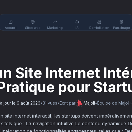
Accueil
Sites web
Marketing
IA
Domiciliation
Parrainage
n Site Internet Intér
Pratique pour Start
à jour le
9 août 2026
•
31
vue
s
•
Ecrit par
Majoli
•
Équipe de Majoli.
site internet interactif, les startups doivent impérativeme
 tels que : La navigation intuitive Le contenu dynamique De
l'intégration de fonctionnalités engageantes, telles que : De