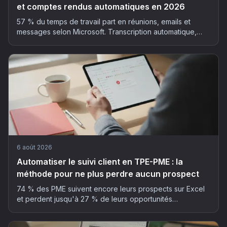
et comptes rendus automatiques en 2026
57 % du temps de travail part en réunions, emails et
messages selon Microsoft. Transcription automatique,
résumé structuré, actions extraites : la méthode et les
outils pour déployer l'IA dans vos réunions, sans faux pas
RGPD.
6 août 2026
Automatiser le suivi client en TPE-PME : la
méthode pour ne plus perdre aucun prospect
74 % des PME suivent encore leurs prospects sur Excel
et perdent jusqu'à 27 % de leurs opportunités
commerciales. La méthode en 5 étapes pour automatiser
son suivi client sans y passer ses soirées.