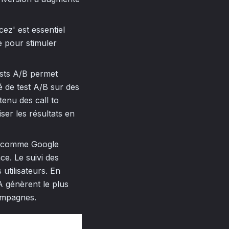
ez' est essentiel
le pour stimuler
ests A/B permet
é de test A/B sur des
enu des call to
ser les résultats en
yse comme Google
ce. Le suivi des
tilisateurs. En
A génèrent le plus
campagnes.