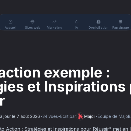
Accueil
Sites web
Marketing
IA
Domiciliation
Parrainage
 action exemple :
gies et Inspirations
r
à jour le
7 août 2026
•
34
vue
s
•
Ecrit par
Majoli
•
Équipe de Majoli.
 to Action : Stratégies et Inspirations pour Réussir" met en 