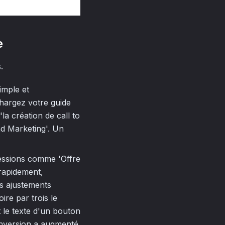
e
.
imple et
chargez votre guide
'la création de call to
nd Marketing'. Un
essions comme 'Offre
 rapidement,
es ajustements
ire par trois le
 le texte d'un bouton
onversion a augmenté