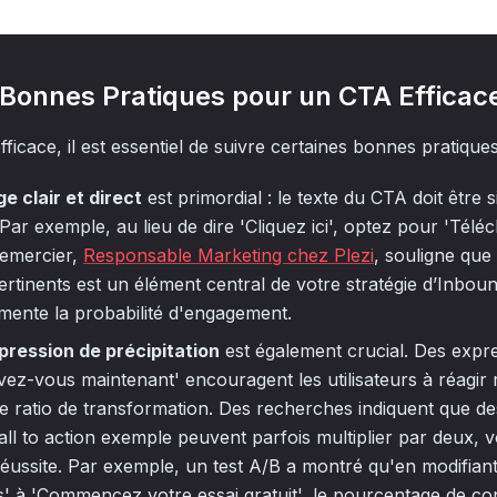
 Bonnes Pratiques pour un CTA Efficac
icace, il est essentiel de suivre certaines bonnes pratiques
ge clair et direct
est primordial : le texte du CTA doit être s
ar exemple, au lieu de dire 'Cliquez ici', optez pour 'Télé
 Lemercier,
Responsable Marketing chez Plezi
, souligne que 
rtinents est un élément central de votre stratégie d’Inbou
mente la probabilité d'engagement.
pression de précipitation
est également crucial. Des expr
rivez-vous maintenant' encouragent les utilisateurs à réagir
le ratio de transformation. Des recherches indiquent que d
ll to action exemple peuvent parfois multiplier par deux, vo
éussite. Par exemple, un test A/B a montré qu'en modifiant
us' à 'Commencez votre essai gratuit', le pourcentage de c