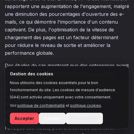
rapportent une augmentation de l'engagement, malgré
une diminution des pourcentages d'ouverture des e-
mails, ce qui démontre l'importance d'un contenu
captivant. De plus, l'optimisation de la vitesse de
chargement des pages est un facteur déterminant
pour réduire le niveau de sortie et améliorer la
performance globale.
Des études de cas montrent que des entreprises ayant
mis en œuvre ces stratégies, notamment en utilisant
Gestion des cookies
des solutions numériques adaptées comme celles
Nous utilisons des cookies essentiels pour le bon
proposées par Majoli, ont constaté une augmentation
fonctionnement du site. Les cookies de mesure d'audience
significative de l'engagement et une diminution de leur
(GA4) sont activés uniquement avec votre consentement.
niveau de sortie. Par exemple, les packages de
Voir
politique de confidentialité
et
politique cookies
.
développement web de Majoli, qui incluent des
Accepter
Refuser
Personnaliser
fonctionnalités telles que le référencement optimisé et
l'analyse des visites, peuvent considérablement